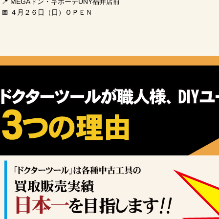
 📍 MEGAドン・キホーテUNY福井店前

 📅 ４月２６日（日）ＯＰＥＮ

 いままでの二の宮店、ワッセ店が合体して売場も広くなり、

 商品もパワーアップ！さらに見やすく・選びやすいお店に！

工具だけでなく、古着やアウトドア用品、バイク用品まで

たーーーーーーっくさん商品を揃えて

皆様のご来店をお待ちしております！

また、重量がある大型工具や大量にある場合などは、

【出張買取】にてお伺いさせていただきます。

お電話一本でご予約可能！

0120-33-9100まで是非お電話ください。！