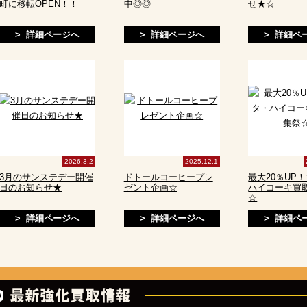
町に移転OPEN！！
中◎◎
せ★☆
> 詳細ページへ
> 詳細ページへ
> 詳細ペ
2026.3.2
2025.12.1
3月のサンステデー開催
ドトールコーヒープレ
最大20％UP
日のお知らせ★
ゼント企画☆
ハイコーキ買
☆
> 詳細ページへ
> 詳細ページへ
> 詳細ペ