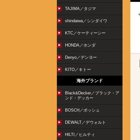
TAJIMA／タジマ
shindaiwa／シンダイワ
KTC／ケーティーシー
HONDA／ホンダ
Denyo／デンヨー
KITO／キトー
海外ブランド
Black&Decker／ブラック・ア
ンド・デッカー
BOSCH／ボッシュ
DEWALT／デウォルト
HILTI／ヒルティ