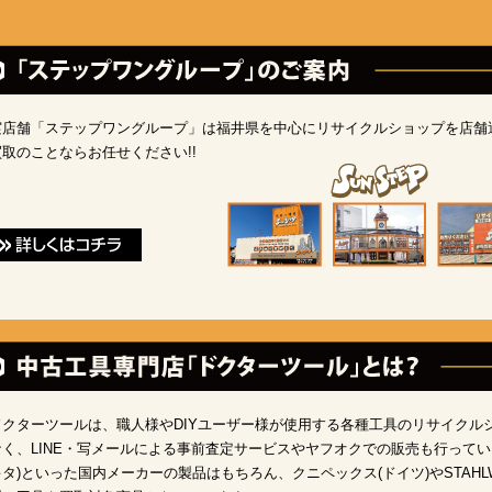
実店舗「ステップワングループ」は福井県を中心にリサイクルショップを店舗運
買取のことならお任せください!!
ドクターツールは、職人様やDIYユーザー様が使用する各種工具のリサイクル
なく、LINE・写メールによる事前査定サービスやヤフオクでの販売も行っています。H
キタ)といった国内メーカーの製品はもちろん、クニペックス(ドイツ)やSTAHLW