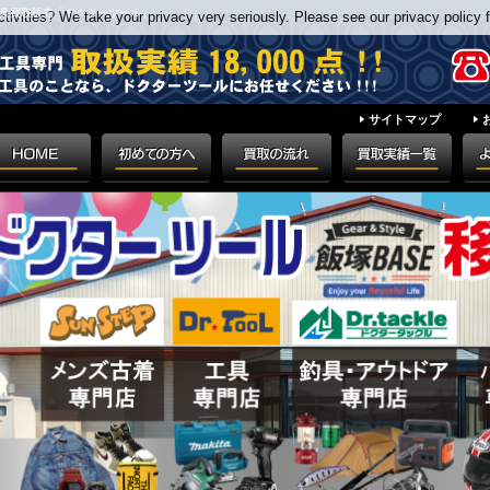
具買取販売「ドクターツール」
ivities? We take your privacy very seriously. Please see our privacy policy f
サイトマップ