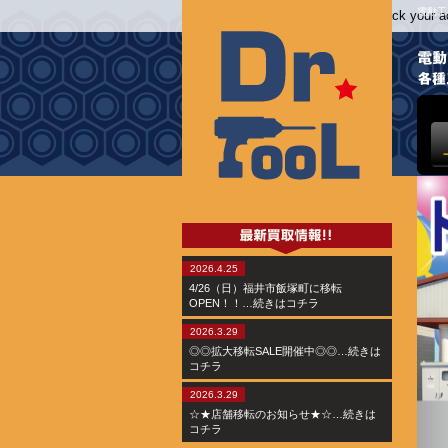
電動工
May we use cookies to track your act
2026.4.25
4/26（日）福井市飯塚町に移転
OPEN！！…続きはコチラ
2026.3.29
◎◎拡大移転SALE開催中◎◎…続きは
コチラ
2026.3.29
☆★店舗移転のお知らせ★☆…続きは
コチラ