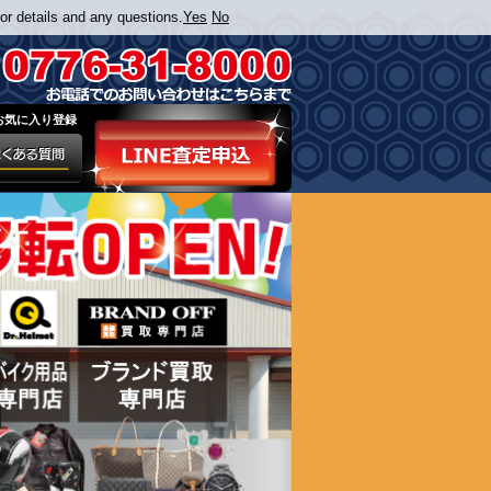
or details and any questions.
Yes
No
お気に入り登録