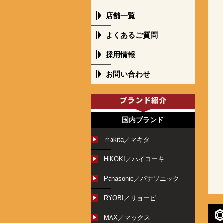
店舗一覧
よくあるご質問
採用情報
お問い合わせ
国内ブランド
ｍakita／マキタ
HiKOKI／ハイコーキ
Panasonic／パナソニック
RYOBI／リョービ
MAX／マックス